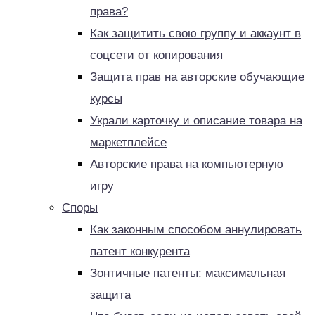
права?
Как защитить свою группу и аккаунт в
соцсети от копирования
Защита прав на авторские обучающие
курсы
Украли карточку и описание товара на
маркетплейсе
Авторские права на компьютерную
игру
Споры
Как законным способом аннулировать
патент конкурента
Зонтичные патенты: максимальная
защита