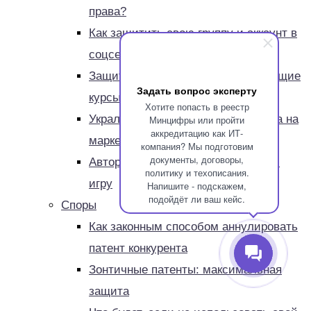
права?
Как защитить свою группу и аккаунт в
соцсети от копирования
Защита прав на авторские обучающие
Задать вопрос эксперту
курсы
Хотите попасть в реестр
Украли карточку и описание товара на
Минцифры или пройти
аккредитацию как ИТ-
маркетплейсе
компания? Мы подготовим
документы, договоры,
Авторские права на компьютерную
политику и техописания.
игру
Напишите - подскажем,
подойдёт ли ваш кейс.
Споры
Как законным способом аннулировать
патент конкурента
Зонтичные патенты: максимальная
защита