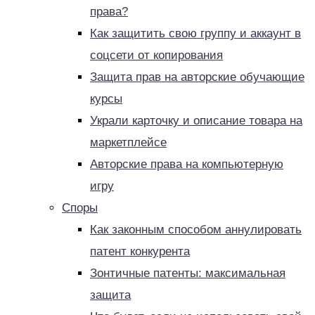
права?
Как защитить свою группу и аккаунт в
соцсети от копирования
Защита прав на авторские обучающие
курсы
Украли карточку и описание товара на
маркетплейсе
Авторские права на компьютерную
игру
Споры
Как законным способом аннулировать
патент конкурента
Зонтичные патенты: максимальная
защита