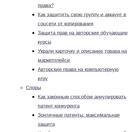
права?
Как защитить свою группу и аккаунт в
соцсети от копирования
Защита прав на авторские обучающие
курсы
Украли карточку и описание товара на
маркетплейсе
Авторские права на компьютерную
игру
Споры
Как законным способом аннулировать
патент конкурента
Зонтичные патенты: максимальная
защита