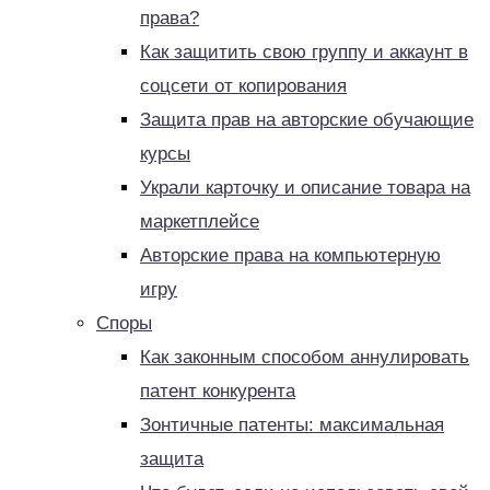
права?
Как защитить свою группу и аккаунт в
соцсети от копирования
Защита прав на авторские обучающие
курсы
Украли карточку и описание товара на
маркетплейсе
Авторские права на компьютерную
игру
Споры
Как законным способом аннулировать
патент конкурента
Зонтичные патенты: максимальная
защита