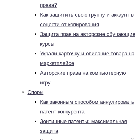
права?
Как защитить свою группу и аккаунт в
соцсети от копирования
Защита прав на авторские обучающие
курсы
Украли карточку и описание товара на
маркетплейсе
Авторские права на компьютерную
игру
Споры
Как законным способом аннулировать
патент конкурента
Зонтичные патенты: максимальная
защита