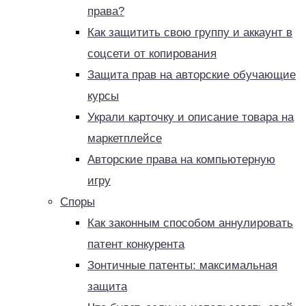
права?
Как защитить свою группу и аккаунт в
соцсети от копирования
Защита прав на авторские обучающие
курсы
Украли карточку и описание товара на
маркетплейсе
Авторские права на компьютерную
игру
Споры
Как законным способом аннулировать
патент конкурента
Зонтичные патенты: максимальная
защита