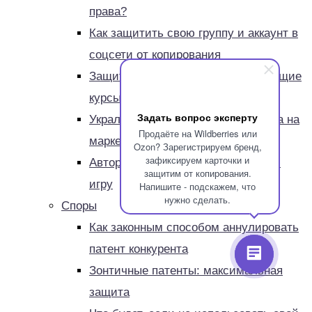
права?
Как защитить свою группу и аккаунт в
соцсети от копирования
Защита прав на авторские обучающие
курсы
Задать вопрос эксперту
Украли карточку и описание товара на
Продаёте на Wildberries или
маркетплейсе
Ozon? Зарегистрируем бренд,
зафиксируем карточки и
Авторские права на компьютерную
защитим от копирования.
игру
Напишите - подскажем, что
нужно сделать.
Споры
Как законным способом аннулировать
патент конкурента
Зонтичные патенты: максимальная
защита