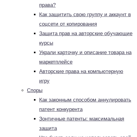
права?
Как защитить свою группу и аккаунт в
соцсети от копирования
Защита прав на авторские обучающие
курсы
Украли карточку и описание товара на
маркетплейсе
Авторские права на компьютерную
игру
Споры
Как законным способом аннулировать
патент конкурента
Зонтичные патенты: максимальная
защита