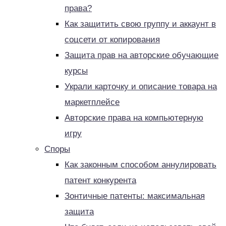
права?
Как защитить свою группу и аккаунт в
соцсети от копирования
Защита прав на авторские обучающие
курсы
Украли карточку и описание товара на
маркетплейсе
Авторские права на компьютерную
игру
Споры
Как законным способом аннулировать
патент конкурента
Зонтичные патенты: максимальная
защита