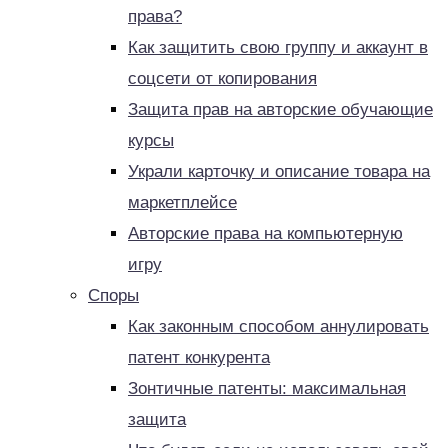
права?
Как защитить свою группу и аккаунт в
соцсети от копирования
Защита прав на авторские обучающие
курсы
Украли карточку и описание товара на
маркетплейсе
Авторские права на компьютерную
игру
Споры
Как законным способом аннулировать
патент конкурента
Зонтичные патенты: максимальная
защита