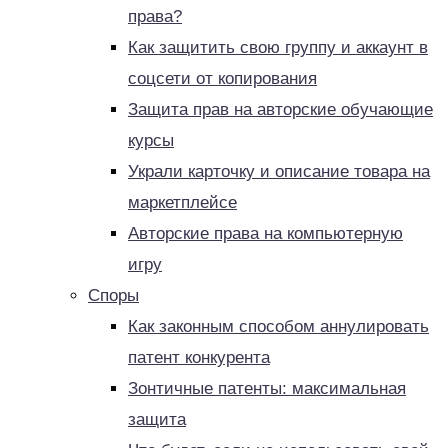
права?
Как защитить свою группу и аккаунт в
соцсети от копирования
Защита прав на авторские обучающие
курсы
Украли карточку и описание товара на
маркетплейсе
Авторские права на компьютерную
игру
Споры
Как законным способом аннулировать
патент конкурента
Зонтичные патенты: максимальная
защита